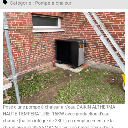
Catégorie :
Pompe à chaleur
Pose d’une pompe à chaleur air/eau DAIKIN ALTHERMA
HAUTE TEMPERATURE 16KW avec production d’eau
chaude (ballon intégré de 230L) en remplacement de la
chaudière gaz VIESSMANN avec son préparateur d’eau