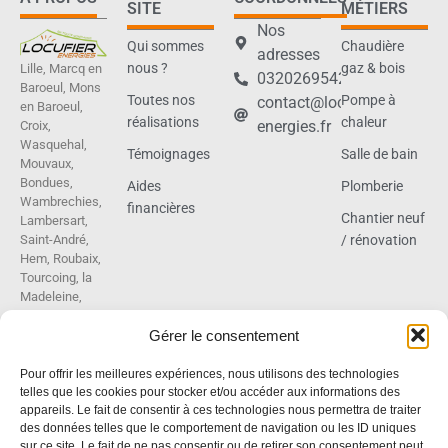
SITE
MÉTIERS
Nos
Qui sommes
Chaudière
adresses
nous ?
gaz & bois
Lille, Marcq en
0320269542
Baroeul, Mons
Toutes nos
Pompe à
contact@locufier-
en Baroeul,
réalisations
chaleur
energies.fr
Croix,
Wasquehal,
Témoignages
Salle de bain
Mouvaux,
Bondues,
Aides
Plomberie
Wambrechies,
financières
Chantier neuf
Lambersart,
Saint-André,
/ rénovation
Hem, Roubaix,
Tourcoing, la
Madeleine,
Villeneuve
Gérer le consentement
d’Ascq,
Cysoing,
Sainghin en
Pour offrir les meilleures expériences, nous utilisons des technologies
Melantois,
telles que les cookies pour stocker et/ou accéder aux informations des
Gruson,
appareils. Le fait de consentir à ces technologies nous permettra de traiter
des données telles que le comportement de navigation ou les ID uniques
Tressin,
sur ce site. Le fait de ne pas consentir ou de retirer son consentement peut