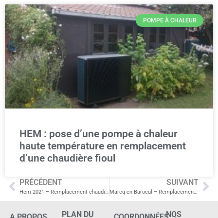
POMPE À CHALEUR
HEM : pose d’une pompe à chaleur
haute température en remplacement
d’une chaudière fioul
PRÉCÉDENT
SUIVANT
Hem 2021 – Remplacement chaudière fioul par pompe à chaleur haute température DAIKIN
Marcq en Baroeul – Remplacement chaudière fioul par une PAC haute température DAIKIN
PLAN DU
NOS
A PROPOS
COORDONNÉES