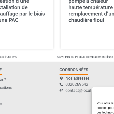
éation d’une
pompe à chaleur
stallation de
haute température
auffage par le biais
remplacement d’u
une PAC
chaudière fioul
iais d’une PAC
E
COORDONNÉES
Nos adresses
us ?
0320269542
isations
contact@locufier-energies.f
Pour offrir 
es
cookies pour
ces technolo