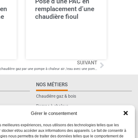
Pose d’une PAC en
 en
remplacement d’une
ne
chaudière fioul
SUIVANT
CAMPHIN-EN-PEVELE. Remplacement d’une chaudière gaz par une pompe à chaleur air /eau avec une pompe à chaleur piscine
NOS MÉTIERS
Chaudière gaz & bois
Pompe à chaleur
r
Gérer le consentement
Salle de bain
les meilleures expériences, nous utilisons des technologies telles que les
Plomberie
 stocker et/ou accéder aux informations des appareils. Le fait de consentir à
Chantier neuf / rénovation
gies nous permettra de traiter des données telles que le comportement de