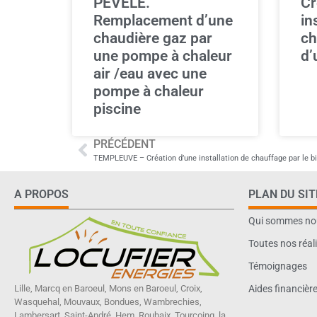
PEVELE.
Cr
Remplacement d’une
in
chaudière gaz par
ch
une pompe à chaleur
d’
air /eau avec une
pompe à chaleur
piscine
PRÉCÉDENT
TEMPLEUVE – Création d’une installation de chauffage par le b
A PROPOS
PLAN DU SIT
Qui sommes no
Toutes nos réal
Témoignages
Lille, Marcq en Baroeul, Mons en Baroeul, Croix,
Aides financièr
Wasquehal, Mouvaux, Bondues, Wambrechies,
Lambersart, Saint-André, Hem, Roubaix, Tourcoing, la