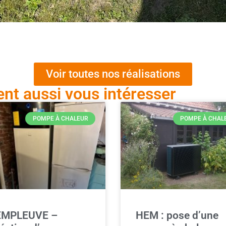
Voir toutes nos réalisations
ent aussi vous intéresser
POMPE À CHALEUR
POMPE À CHAL
EMPLEUVE –
HEM : pose d’une