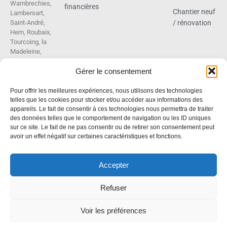
Wambrechies,
financières
Chantier neuf
Lambersart,
Saint-André,
/ rénovation
Hem, Roubaix,
Tourcoing, la
Madeleine,
Villeneuve
Gérer le consentement
d’Ascq,
Cysoing,
Sainghin en
Pour offrir les meilleures expériences, nous utilisons des technologies
Melantois,
telles que les cookies pour stocker et/ou accéder aux informations des
Gruson,
appareils. Le fait de consentir à ces technologies nous permettra de traiter
des données telles que le comportement de navigation ou les ID uniques
Tressin,
sur ce site. Le fait de ne pas consentir ou de retirer son consentement peut
Anstaing,
avoir un effet négatif sur certaines caractéristiques et fonctions.
Willems,
Toufflers,
Genech…
Accepter
Refuser
© Copyright Locufier 2024
Mentions Légales
Voir les préférences
Confidentialité