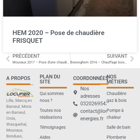
HEM 2020 – Pose de chaudière
FRISQUET
PRÉCÉDENT
SUIVANT
Mouvaux 2017 – Pose d’une chaudière VIESSMANN
Boeseghem 2016 – Chauffage bois d’une salle polyvalente
PLAN DU
NOS
A PROPOS
COORDONNÉES
SITE
MÉTIERS
Nos
Qui sommes
Chaudière
adresses
nous ?
gaz & bois
Lille, Marcq en
0320269542
Baroeul, Mons
Toutes nos
Pompe à
contact@locufier-
en Baroeul,
réalisations
chaleur
energies.fr
Croix,
Wasquehal,
Témoignages
Salle de bain
Mouvaux,
Bondues,
Aides
Plomberie