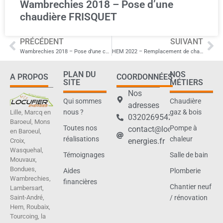
Wambrechies 2018 – Pose d’une
chaudière FRISQUET
PRÉCÉDENT
SUIVANT
Wambrechies 2018 – Pose d’une chaudière FRISQUET
HEM 2022 – Remplacement de chaudière murale par une chaudière sol
PLAN DU
NOS
A PROPOS
COORDONNÉES
SITE
MÉTIERS
Nos
Qui sommes
Chaudière
adresses
nous ?
gaz & bois
Lille, Marcq en
0320269542
Baroeul, Mons
Toutes nos
Pompe à
contact@locufier-
en Baroeul,
réalisations
chaleur
energies.fr
Croix,
Wasquehal,
Témoignages
Salle de bain
Mouvaux,
Bondues,
Aides
Plomberie
Wambrechies,
financières
Chantier neuf
Lambersart,
Saint-André,
/ rénovation
Hem, Roubaix,
Tourcoing, la